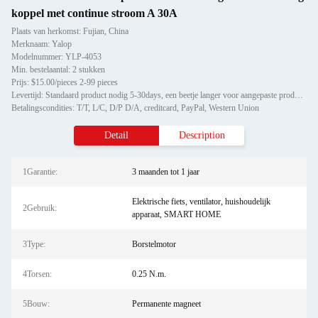
koppel met continue stroom A 30A
Plaats van herkomst: Fujian, China
Merknaam: Yalop
Modelnummer: YLP-4053
Min. bestelaantal: 2 stukken
Prijs: $15.00/pieces 2-99 pieces
Levertijd: Standaard product nodig 5-30days, een beetje langer voor aangepaste producten.
Betalingscondities: T/T, L/C, D/P D/A, creditcard, PayPal, Western Union
Detail
Description
1Garantie:
3 maanden tot 1 jaar
Elektrische fiets, ventilator, huishoudelijk
2Gebruik:
apparaat, SMART HOME
3Type:
Borstelmotor
4Torsen:
0.25 N.m.
5Bouw:
Permanente magneet