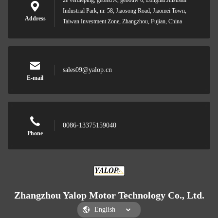
2e verdieping, gebied A, gebouw 6, Longhai Jinsusan
Industrial Park, nr. 58, Jiaosong Road, Jiaomei Town,
Address
Taiwan Investment Zone, Zhangzhou, Fujian, China
sales09@yalop.cn
E-mail
0086-13375159040
Phone
Zhangzhou Yalop Motor Technology Co., Ltd.