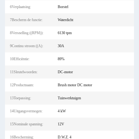
6Verplaatsing:
Borstel
7Bescherm de functie:
Waterdicht
8Versnelling ((RPM)):
6130 tpm
9Continu stroom ((A):
30A
10Efficiëntie:
89%
11Sleutelwoorden:
DC-motor
12Productnaam:
Brush motor DC motor
13Toepassing:
Tuinwerktuigen
14Uitgangsvermogen:
4 kW
15Nominale spanning:
12V
16Bescherming:
D.W.Z. 4