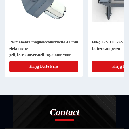
Permanente magneetconstructie 41 mm
60kg 12V DC 24V DC
elektrische
buitencamperen
gelijkstroomversnellingsmotor voor
zwembadrobot
Krijg Beste Prijs
Krijg Bes
Contact