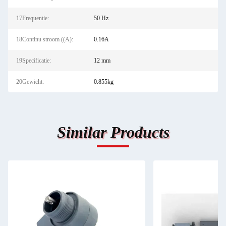
17Frequentie:
50 Hz
18Continu stroom ((A):
0.16A
19Specificatie:
12 mm
20Gewicht:
0.855kg
Similar Products