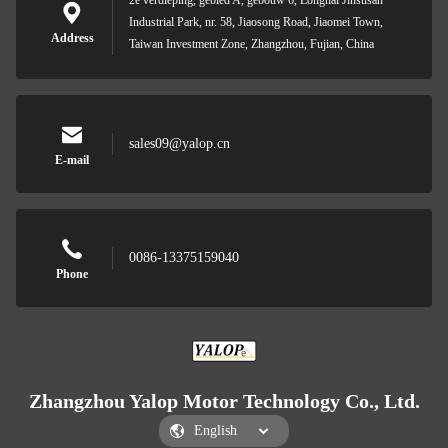
2e verdieping, gebied A, gebouw 6, Longhai Jinsusan
Industrial Park, nr. 58, Jiaosong Road, Jiaomei Town,
Address
Taiwan Investment Zone, Zhangzhou, Fujian, China
sales09@yalop.cn
E-mail
0086-13375159040
Phone
Zhangzhou Yalop Motor Technology Co., Ltd.