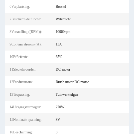
6Verplaatsing:
Borstel
7Bescherm de functie:
Waterdicht
8Versnelling ((RPM)):
10000rpm
9Continu stroom ((A):
13A
10Efficiëntie:
65%
11Sleutelwoorden:
DC-motor
12Productnaam:
Brush motor DC motor
13Toepassing:
Tuinwerktuigen
14Uitgangsvermogen:
270W
15Nominale spanning:
3V
16Bescherming:
3