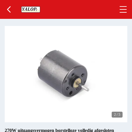
2
/
5
270W uitgangsvermogen borstelloze volledig afgesloten