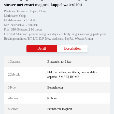
stuwer met zwart magneet koppel waterdicht
Plaats van herkomst: Fujian, China
Merknaam: Yalop
Modelnummer: YLP-4060
Min. bestelaantal: 2 stukken
Prijs: $10.00/pieces 2-99 pieces
Levertijd: Standaard product nodig 5-30days, een beetje langer voor aangepaste producten.
Betalingscondities: T/T, L/C, D/P D/A, creditcard, PayPal, Western Union
Detail
Description
1Garantie:
3 maanden tot 1 jaar
Elektrische fiets, ventilator, huishoudelijk
2Gebruik:
apparaat, SMART HOME
3Type:
Borstelmotor
4Torsen:
60 N.m.
5Bouw:
Permanente magneet