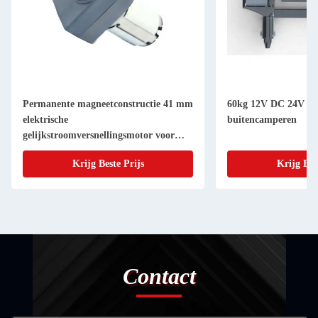
Permanente magneetconstructie 41 mm
60kg 12V DC 24V DC
elektrische
buitencamperen
gelijkstroomversnellingsmotor voor
zwembadrobot
Krijg Beste Prijs
Krijg Bes
Contact